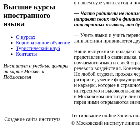
в нашем вузе учиться год и п
Высшие курсы
— Часто родители не понима
иностранного
направят своих чад в финан
языка
иностранных языков», это 
— Учить языки и учить перев
О курсах
лингвистики прививаются друг
Корпоративное обучение
Туристический клуб
Наши выпускники обладают вы
Контакты
представлений о связи языка,
изучаемого языка и своей ст
Институт и учебные центры
речевого воздействия. Конеч
на карте Москвы и
Но любой студент, проходя чер
Подмосковья
риторики, умение формулиро
и карьеры, которые в страшн
интересную и высокооплачива
в Московском институте линг
перед ними открываются знач
Тестирование on-line
Запись on-
Создание сайта института —
© Московский институт лингви