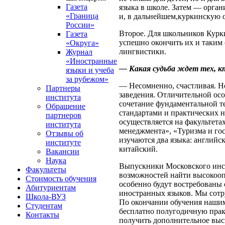
Газета
языка в школе. Затем — орган
«Граница
и, в дальнейшем,куркинскую 
России»
Второе. Для школьников Курк
Газета
успешно окончить их и таким
«Округа»
лингвистики.
Журнал
«Иностранные
— Какая судьба ждет тех, к
языки и учеба
за рубежом»
— Несомненно, счастливая. Но
Партнеры
заведения. Отличительной ос
института
сочетание фундаментальной те
Обращение
стандартами и практических 
партнеров
осуществляется на факультет
института
менеджмента», «Туризма и го
Отзывы об
изучаются два языка: английс
институте
китайский.
Вакансии
Наука
Выпускники Московского инст
Факультеты
возможностей найти высокооп
Стоимость обучения
особенно будут востребованы
Абитуриентам
иностранных языков. Мы сот
Школа-ВУЗ
По окончании обучения нашим
Студентам
бесплатно полугодичную прак
Контакты
получить дополнительное высш