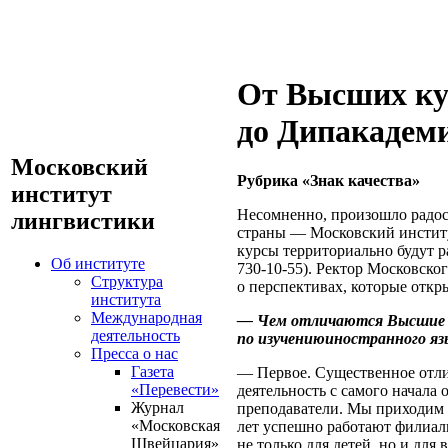
От Высших ку
до Дипакадем
Московский
Рубрика «Знак качества»
институт
Несомненно, произошло радос
лингвистики
страны — Московский институ
курсы территориально будут р
Об институте
730-10-55). Ректор Московск
Структура
о перспективах, которые откр
института
Международная
— Чем отличаются Высшие к
деятельность
по изучениюиностранного яз
Пресса о нас
Газета
— Первое. Существенное отли
«Перевести»
деятельность с самого начала
Журнал
преподаватели. Мы приходим 
«Московская
лет успешно работают филиал
Швейцария»
не только для детей, но и дл