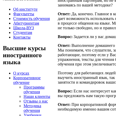
иностранным партнерам, но не м
занимаясь по вашей методике?
Об институте
Факультеты
Ответ:
Да, конечно. Главное в 
Стоимость обучения
дает возможность использовать 
Абитуриентам
в процессе общения на языке. М
Школа-ВУЗ
не только свободно, но и правил
Студентам
Вопрос:
Задается ли у вас домаш
Контакты
Ответ:
Выполнение домашнего з
Высшие курсы
Мы понимаем, что слушатели, з
иностранного
работающие, поэтому если у Вас
упражнения, тексты для чтения 
языка
обучения при этом увеличиваетс
Поэтому для работающих людей 
О курсах
выучить иностранный язык, так
Корпоративное
занятости и командировок ваши
обучение
Программы
Вопрос:
Если нас интересует ка
обучения
вы предложить нам такую прог
Наши клиенты
Отзывы о нас
Ответ:
При корпоративной форм
Методика
необходимую именно вашим сот
обучения
Учебники