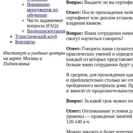
Вопрос:
Выдаете ли вы сертифи
Вниманию
менеджеров по
Ответ:
После прохождения любого
обучению
сертификат или диплом установл
Часто задаваемые
владения языком.
вопросы (FAQ)
Видеопрезентация
Вопрос:
Наши сотрудники начина
Туристический клуб
смогут научиться говорить?
Контакты
Ответ:
Говорить наши слушатели
Институт и учебные центры
практических умений и определе
на карте Москвы и
каждый из которых представляе
Подмосковья
больше ваши сотрудники будут у
В среднем, для прохождения одн
и приблизительно столько же от
пройденного материала дома. П
и зависят от продолжительности
Вопрос:
За какой срок можно по
Ответ:
Оптимальные условия дл
уровень) — проведение занятий 
120-140 а.ч.
Можно заказать и более коротк