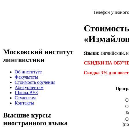
Телефон учебног
Стоимость
«Измайло
Московский институт
Языки:
английский, н
лингвистики
СКИДКИ НА ОБУЧЕ
Об институте
Скидка 3% для посет
Факультеты
Стоимость обучения
Абитуриентам
Прогр
Школа-ВУЗ
Студентам
О
Контакты
О
Б
Высшие курсы
О
иностранного языка
(п