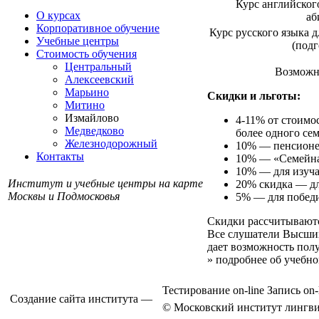
Курс английског
О курсах
аб
Корпоративное обучение
Курс русского языка 
Учебные центры
(подг
Стоимость обучения
Центральный
Возможна
Алексеевский
Марьино
Скидки и льготы:
Митино
Измайлово
4-11% от стоимо
Медведково
более одного сем
Железнодорожный
10% — пенсионер
Контакты
10% — «Семейна
10% — для изуч
Институт и учебные центры на карте
20% скидка — дл
Москвы и Подмосковья
5% — для побед
Скидки рассчитываются
Все слушатели Высших
дает возможность пол
» подробнее об учебн
Тестирование on-line
Запись on-
Создание сайта института —
© Московский институт лингви