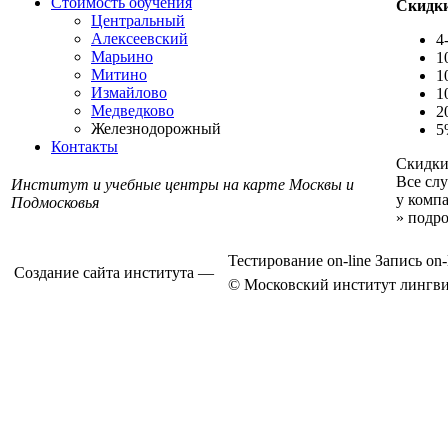
Стоимость обучения
Скидки
Центральный
Алексеевский
4
Марьино
1
Митино
1
Измайлово
1
Медведково
2
Железнодорожный
5
Контакты
Скидки
Все сл
Институт и учебные центры на карте Москвы и
у комп
Подмосковья
» подр
Тестирование on-line
Запись on-
Создание сайта института —
© Московский институт лингви