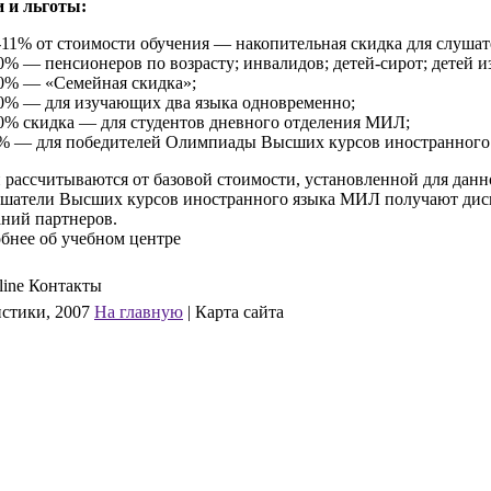
 и льготы:
-11% от стоимости обучения — накопительная скидка для слушате
0% — пенсионеров по возрасту; инвалидов; детей-сирот; детей и
0% — «Семейная скидка»;
0% — для изучающих два языка одновременно;
0% скидка — для студентов дневного отделения МИЛ;
% — для победителей Олимпиады Высших курсов иностранного
 рассчитываются от базовой стоимости, установленной для данно
ушатели Высших курсов иностранного языка МИЛ получают диско
аний партнеров.
обнее об учебном центре
line
Контакты
стики, 2007
На главную
| Карта сайта