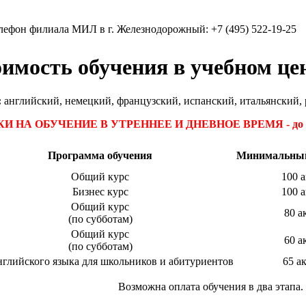
лефон филиала МИЛ в г. Железнодорожный:
+7 (495) 522-19-25
имость обучения в учебном ц
:
английский, немецкий, французский, испанский, итальянский, 
И НА ОБУЧЕНИЕ В УТРЕННЕЕ И ДНЕВНОЕ ВРЕМЯ
- д
Программа обучения
Минимальный
Общий курс
100 а
Бизнес курс
100 а
Общий курс
80 а
(по субботам)
Общий курс
60 а
(по субботам)
нглийского языка для школьников и абитуриентов
65 ак
Возможна оплата обучения в два этапа.