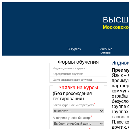
ВЫСШ
Московско
О курсах
Учебные
центры
Формы обучения
Индиви
Индивидуально и в группах
Преиму
Корпоративное обучение
Язык – 
Центр дистанционного обучения
преимущ
партнер
Заявка на курсы
коммуни
(Без прохождения
отрабат
тестирования)
безусло
*
Какой курс Вас интересует?
группе 
группах
словосо
*
Выберите учебный центр:
Плюс ко
других,