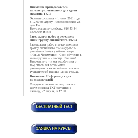
Внимание преподавателей,
зарегистрировавшихся для сдачи
экзамена TKT!
Экзамен состоится – 1 июня 2011 года
в 12.00 по адресу: Новомосковская ул.,
дом 15а
Все справки по телефону: 616-53-34
Соболева Юлия
Завершается набор в вечернюю
мини-группу английского языка
Завершается набор в вечернюю мини-
группу английского языка (уровень –
pre-intermediate) в учебном центре
«Новые Черемушки». Срок обучения в
мини-группах – 2 месяца. Спешите!
Впереди лето – и мы позаботимся о
том, чтобы вы легко могли
разговаривать на английском языке в
туристической поездке или на отдыхе.
Внимание! Информация для
преподавателей!
Очередное занятие по подготовке к
сдаче экзамена TKT состоится в
пятницу, 22 апреля, в 12.00.