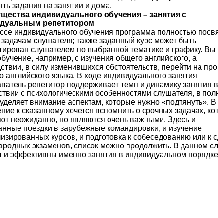
ть задания на занятии и дома.
щества индивидуального обучения – занятия с
дуальным репетитором
ссе индивидуального обучения программа полностью пос
 задачам слушателя; также заданный курс может быть
тирован слушателем по выбранной тематике и графику. Вы
обучение, например, с изучения общего английского, а
ствии, в силу изменившихся обстоятельств, перейти на пр
о английского языка. В ходе индивидуального занятия
ватель репетитор поддерживает темп и динамику занятия в
ствии с психологическими особенностями слушателя, в пол
уделяет внимание аспектам, которые нужно «подтянуть». В
ние к сказанному хочется вспомнить о срочных задачах, ко
ют неожиданно, но являются очень важными. Здесь и
нные поездки в зарубежные командировки, и изучение
изированных курсов, и подготовка к собеседованию или к 
родных экзаменов, список можно продолжить. В данном с
 и эффективны именно занятия в индивидуальном порядке