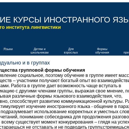
ИЕ КУРСЫ ИНОСТРАННОГО ЯЗ
го института лингвистики
Языки
Детям и
Для
Формы
школьникам
взрослых
обучения
пре
дуально и в группах
щества групповой формы обучения
явление социальное, поэтому обучение в группе имеет масс
еств – участники получают богатый опыт во взаимодейств
ами. Работа в группе дает возможность чаще вступать в
кацию с другими членами группы, выражая свое мнение, п
ывая различные формы языкового взаимодействия, что,
вно, способствует развитию коммуникационной культуры. Р
стимулирует изучение иностранного языка - общение в пара
 подразумевает использование корректных и уместных слов
четаний, понимание собеседника для продолжения разгово
 всему существует момент конкурирования – глядя на успе
 стараешься не отставать и не подводить группу,стремишьс