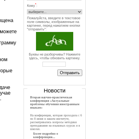
*
Кому
:
Пожалуйста, введите в текстовое
вящена
поле символы, изображенные на
картинке, перед нажатием кнопки
"отправить":
 можете
ограмму
Буквы не разборчивы? Нажмите
здесь, чтобы обновить картинку.
ном
торые
сдаче
Новости
лучае
Вторая научно-практическая
.
конференция «Актуальные
проблемы обучения иностранным
языкам»
На конференции, которая проходила с 6
по 8 июня в нашем институте,
рассматривались вопросы методики
преподавания на языковых курсах и в
школах.
Более подробно о
конференции...