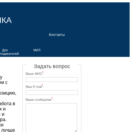
ЫКА
Контакты
Для
МИЛ
подавателей
Задать вопрос
*
Ваше ФИО
:
у
ии с
*
Ваш E-mail
:
озицию,
*
Ваше сообщение
:
абота в
х и
 и
ра.
хи
я лучше