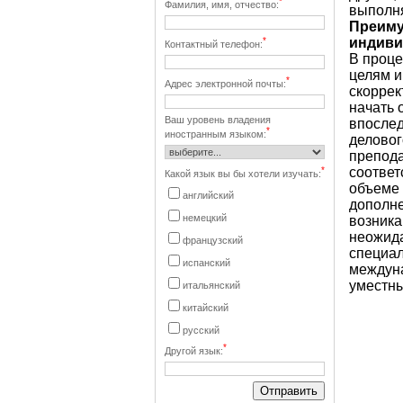
*
Фамилия, имя, отчество:
выполня
Преиму
*
индиви
Контактный телефон:
В проце
целям и
*
Адрес электронной почты:
скоррек
начать 
Ваш уровень владения
впослед
*
иностранным языком:
деловог
препода
*
соответ
Какой язык вы бы хотели изучать:
объеме 
английский
дополне
немецкий
возника
неожида
французский
специал
испанский
междуна
уместны
итальянский
китайский
русский
*
Другой язык: