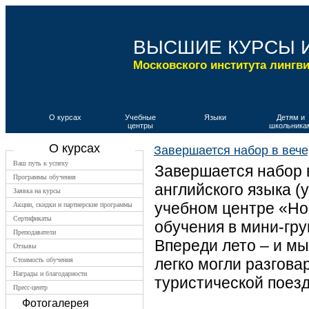
ВЫСШИЕ КУРСЫ 
Московского института лингв
О курсах
Учебные
Языки
Детям и
центры
школьника
О курсах
Завершается набор в вече
Ваш путь к успеху
Завершается набор 
Программы обучения
английского языка (у
Заявка на курсы
учебном центре «Но
Акции, скидки и партнерские программы
Сертификаты
обучения в мини-гру
Преподаватели
Впереди лето – и мы
Отзывы
легко могли разгова
Стоимость обучения
Награды и благодарности
туристической поезд
Пресс-центр
Фотогалерея