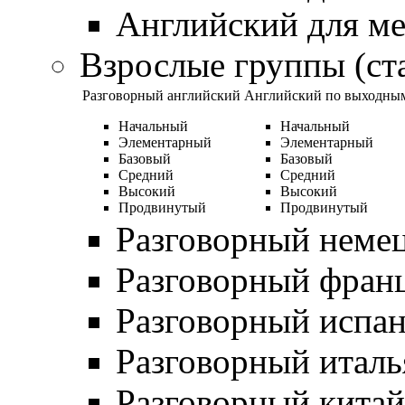
Английский для м
Взрослые группы (ст
Разговорный английский
Английский по выходны
Начальный
Начальный
Элементарный
Элементарный
Базовый
Базовый
Средний
Средний
Высокий
Высокий
Продвинутый
Продвинутый
Разговорный неме
Разговорный фран
Разговорный испа
Разговорный итал
Разговорный кита