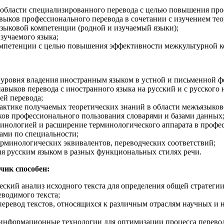
 области специализированного перевода с целью повышения пр
выков профессионального перевода в сочетании с изучением тео
зыковой компетенции (родной и изучаемый языки);
зучаемого языка;
омпетенции с целью повышения эффективности межкультурной к
уровня владения иностранным языком в устной и письменной ф
авыков перевода с иностранного языка на русский и с русского
ей перевода;
актике получаемых теоретических знаний в области межъязыко
ков профессионального пользования словарями и базами данных
минологией и расширение терминологического аппарата в профе
тами по специальности;
ерминологических эквивалентов, переводческих соответствий;
я русским языком в разных функциональных стилях речи.
чик способен:
ский анализ исходного текста для определения общей стратегии 
еводимого текста;
еревод текстов, относящихся к различным отраслям научных и н
информационные технологии для оптимизации процесса перевод