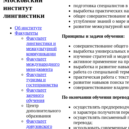
подготовка специалистов в
институт
выработка практических на
лингвистики
общее совершенствование я
углубление знаний о мире и
развитие межкультурной к
Об институте
Факультеты
Принципы и задачи обучения:
Факультет
лингвистики и
совершенствование общего 
межкультурной
выработка универсальных н
коммуникации
изучение стратегий и модел
Факультет
активное применение на пр
международного
выработка и развитие навы
менеджмента
работа со специальной тер
Факультет
практическая работа с текс
туризма и
развитие навыков поиска т
гостеприимства
совершенствование владени
Факультет
заочного
По окончании обучения перевод
обучения
Центр
осуществлять предпереводче
дополнительного
и характера получателя пер
образования
осуществлять письменный п
Факультет
перевода;
довузовского
использовать современные 