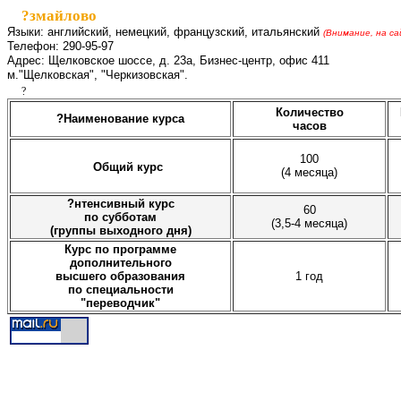
?змайлово
Языки: английский, немецкий, французский, итальянский
(Внимание, на с
Телефон: 290-95-97
Адрес: Щелковское шоссе, д. 23а, Бизнес-центр, офис 411
м."Щелковская", "Черкизовская".
?
Количество
?Наименование курса
часов
100
Общий курс
(4 месяца)
?нтенсивный курс
60
по субботам
(3,5-4 месяца)
(группы выходного дня)
Курс по программе
дополнительного
высшего образования
1 год
по специальности
"переводчик"