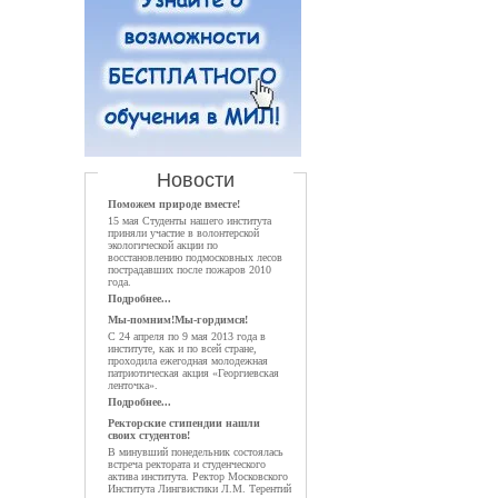
Новости
Поможем природе вместе!
15 мая Студенты нашего института
приняли участие в волонтерской
экологической акции по
восстановлению подмосковных лесов
пострадавших после пожаров 2010
года.
Подробнее...
Мы-помним!Мы-гордимся!
С 24 апреля по 9 мая 2013 года в
институте, как и по всей стране,
проходила ежегодная молодежная
патриотическая акция «Георгиевская
ленточка».
Подробнее...
Ректорские стипендии нашли
своих студентов!
В минувший понедельник состоялась
встреча ректората и студенческого
актива института. Ректор Московского
Института Лингвистики Л.М. Терентий