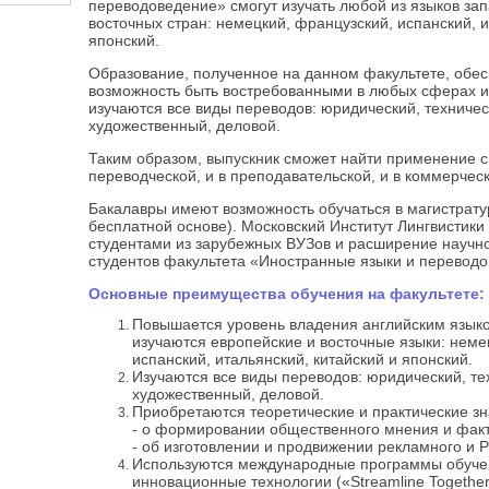
переводоведение» смогут изучать любой из языков за
восточных стран: немецкий, французский, испанский, и
японский.
Образование, полученное на данном факультете, обе
возможность быть востребованными в любых сферах и
изучаются все виды переводов: юридический, техничес
художественный, деловой.
Таким образом, выпускник сможет найти применение с
переводческой, и в преподавательской, и в коммерчес
Бакалавры имеют возможность обучаться в магистрату
бесплатной основе). Московский Институт Лингвистик
студентами из зарубежных ВУЗов и расширение научн
студентов факультета «Иностранные языки и переводо
Основные преимущества обучения на факультете:
Повышается уровень владения английским языко
изучаются европейские и восточные языки: неме
испанский, итальянский, китайский и японский.
Изучаются все виды переводов: юридический, те
художественный, деловой.
Приобретаются теоретические и практические зн
- о формировании общественного мнения и факт
- об изготовлении и продвижении рекламного и P
Используются международные программы обуче
инновационные технологии («Streamline Together»