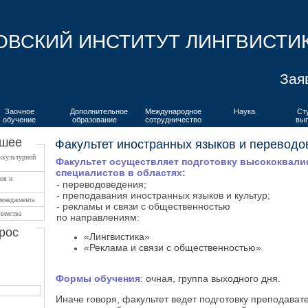
ОВСКИЙ ИНСТИТУТ ЛИНГВИСТИ
Зая
Заочное
Дополнительное
Международное
Наука
Ст
обучение
образование
сотрудничество
вы
сшее
Факультет иностранных языков и перевод
жкультурной
Факультет осуществляет подготовку высококвал
специалистов в областях:
ов и
- переводоведения;
- преподавания иностранных языков и культур;
менеджмента
- рекламы и связи с общественностью
иимства
по направлениям:
рос
«Лингвистика»
«Реклама и связи с общественностью»
Формы обучения
: очная, группа выходного дня.
Иначе говоря, факультет ведет подготовку преподават