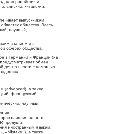
падно-европейских и
тальянский, китайский,
спечивает выпускникам
 областях общества. Здесь
кий, научный,
воим знаниям и в
кой сферах общества.
ре в Германии и Франции (на
и предусматривает обмен
ой деятельности с помощью
ведение».
м (advanced), а также
цкий, французский,
хнический, научный,
ания:
оров влияния на него,
R-продукта.
ния иностранным языкам:
, «Mistake»), а также