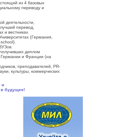
стоящий из 4 базовых
циальному переводу и
ой деятельности,
а лучший перевод,
х и вестниках.
Университетах (Германия,
school).
ВУЗов.
 получивших диплом
 Германии и Франции (на
одчиков, преподавателей, PR-
ауки, культуры, коммерческих
 и
 в будущее!