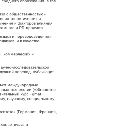
 среднего образования, в том
язи с общественностью»
ения теоретических и
мнения и факторов влияния
ламного и PR-продукта.
 языки и переводоведение»
дчиков, и в качестве
ы, коммерческих и
научно-исследовательской
а лучший перевод, публикация
аться международные
ные технологии («Streamline
овительный курс «gmat»,
ому, научному, специальному
рситетах (Германия, Франция,
ранные языки и