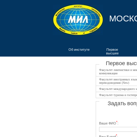
МОСК
Об институте
Первое
высшее
ВКИЯ
Первое вы
Факультет лингвистики и ме
коммуникации
Факультет иностранных язык
переводоведения (New)
Факультет международного 
Факультет туризма и гостепр
Задать воп
*
Ваше ФИО
:
*
Ваш E-mail
: