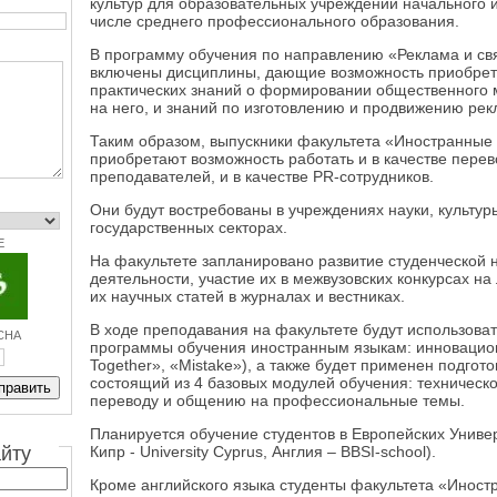
культур для образовательных учреждений начального и
числе среднего профессионального образования.
В программу обучения по направлению «Реклама и св
включены дисциплины, дающие возможность приобрет
практических знаний о формировании общественного 
на него, и знаний по изготовлению и продвижению рек
Таким образом, выпускники факультета «Иностранные
приобретают возможность работать и в качестве перево
преподавателей, и в качестве PR-сотрудников.
Они будут востребованы в учреждениях науки, культур
государственных секторах.
E
На факультете запланировано развитие студенческой 
деятельности, участие их в межвузовских конкурсах н
их научных статей в журналах и вестниках.
В ходе преподавания на факультете будут использов
CHA
программы обучения иностранным языкам: инновацион
Together», «Mistake»), а также будет применен подгот
состоящий из 4 базовых модулей обучения: техническ
переводу и общению на профессиональные темы.
Планируется обучение студентов в Европейских Униве
айту
Кипр - University Cyprus, Англия – BBSI-school).
Кроме английского языка студенты факультета «Иност