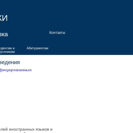
КИ
вка
Контакты
удентам и
Абитуриентам
пускникам
оведения
ифицированных
елей иностранных языков и