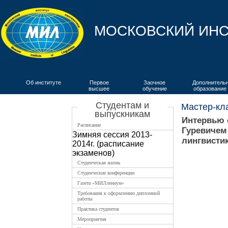
МОСКОВСКИЙ ИНС
Об институте
Первое
Заочное
Дополнитель
высшее
обучение
образование
ВКИЯ
Студентам и
Мастер-кл
выпускникам
Интервью 
Расписание
Гуревичем 
Зимняя сессия 2013-
лингвистик
2014г. (расписание
экзаменов)
Студенческая жизнь
Студенческие конференции
Газета «МИЛлениум»
Требования к оформлению дипломной
работы
Практика студентов
Мероприятия