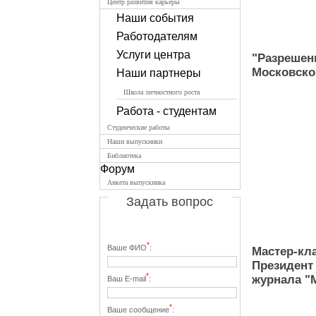
Центр развития карьеры
Наши события
Работодателям
Услуги центра
"Разрешен
Московско
Наши партнеры
Школа личностного роста
Работа - студентам
Студенческие работы
Наши выпускники
Библиотека
Форум
Анкета выпускника
Задать вопрос
*
Ваше ФИО
:
Мастер-кла
Президент
*
журнала "
Ваш E-mail
:
*
Ваше сообщение
: