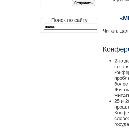
«М
Поиск по сайту
Читать дал
Конфере
2-го д
состо
конфе
пробл
более 
Житом
Читат
25 и 2
прошл
Конфе
слове
госуд