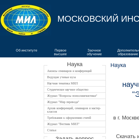
МОСКОВСКИЙ ИНС
Об институте
Первое
Заочное
Дополнитель
высшее
обучение
образование
ВКИЯ
Наука
Наука
Анонсы семинаров и конференций
Ведущие ученые вуза
науч
Научная тематика МИЛ
Студенческое научное общество
"
Журнал "Вопросы психолингвистики"
Журнал "Мир перевода"
Архив конференций, семинаров и мастер-
классов
в г. Москв
Требования к оформлению статей
Журнал "Вестник МИЛ"
Статьи
Скачать 
Задать вопрос