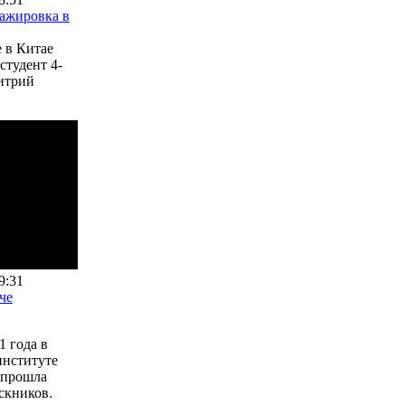
тажировка в
 в Китае
студент 4-
итрий
9:31
че
1 года в
институте
 прошла
скников.