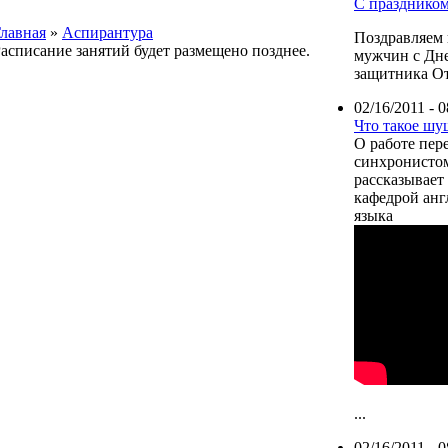
С праздником
лавная
»
Аспирантура
Поздравляем
асписание занятий будет размещено позднее.
мужчин с Дн
защитника От
02/16/2011 - 0
Что такое шу
О работе пер
синхронисто
рассказывает
кафедрой анг
языка
...
02/16/2011 - 0