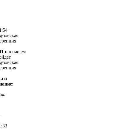
1:54
узовская
еренция
1 г.
в нашем
ойдет
узовская
еренция
а и
нание:
и».
.
1:33