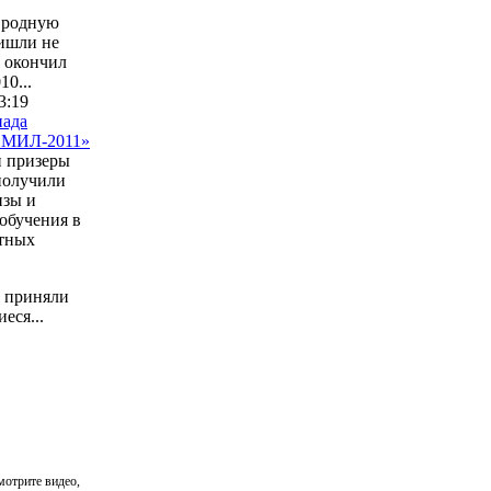
в родную
ришли не
о окончил
10...
3:19
иада
 МИЛ-2011»
и призеры
получили
изы и
обучения в
тных
 приняли
еся...
смотрите видео,