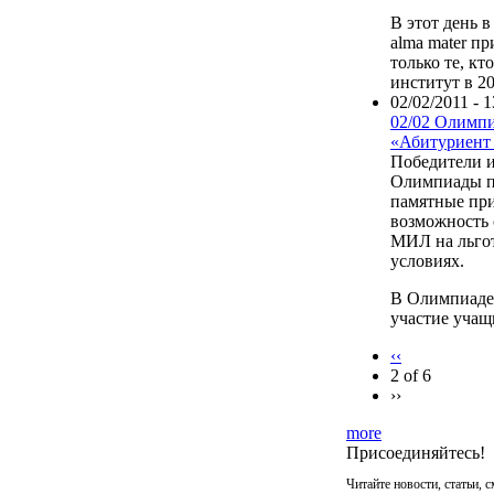
В этот день 
alma mater п
только те, кт
институт в 20
02/02/2011 - 1
02/02 Олимп
«Абитуриент
Победители 
Олимпиады 
памятные пр
возможность 
МИЛ на льго
условиях.
В Олимпиаде
участие учащи
‹‹
2 of 6
››
more
Присоединяйтесь!
Читайте новости, статьи, 