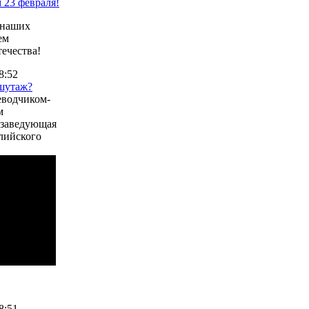
 23 февраля!
 наших
ем
ечества!
8:52
шутаж?
еводчиком-
м
 заведующая
лийского
8:51