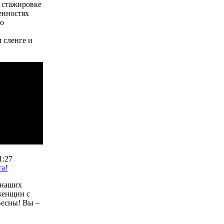
о стажировке
енностях
го
 сленге и
1:27
та!
 наших
женщин c
Весны! Вы –