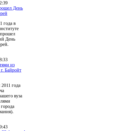
2:39
прошел День
ерей
1 года в
институте
 прошел
ий День
рей.
8:33
тями из
 г. Байройт
 2011 года
ча
нашего вуза
елями
 города
мания).
9:43