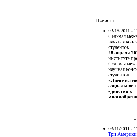
Новости
03/15/2011 - 1
Седьмая межв
научная конф
студентов
28 апреля 201
институте пр
Седьмая межв
научная конф
студентов
«Лингвистик
социальное з
единство в
многообрази
..
03/11/2011 - 1
Три Америки