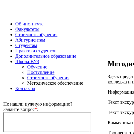
Об институте
Факультеты
Стоимость обучения
Абитуриентам
Студентам
Практика студентов
Дополнительное образование
Школа-ВУЗ
Методич
Обучение
Поступление
Здесь предс
Стоимость обучения
колледжа и 
Методическое обеcпечение
Контакты
Информация 
Текст экску
Не нашли нужную информацию?
Задайте вопрос
*
:
Текст экску
Коммуникати
Творчество 