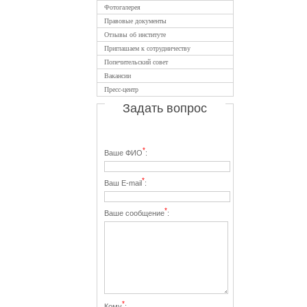
Фотогалерея
Правовые документы
Отзывы об институте
Приглашаем к сотрудничеству
Попечительский совет
Вакансии
Пресс-центр
Задать вопрос
*
Ваше ФИО
:
*
Ваш E-mail
:
*
Ваше сообщение
:
*
Кому
: