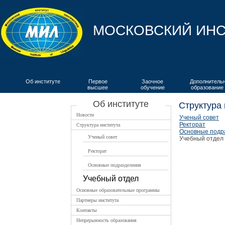
МОСКОВСКИЙ ИНС
Об институте
Первое
Заочное
Дополнитель
высшее
обучение
образование
ВКИЯ
Об институте
Структура 
Новости
Ученый совет
Ректорат
Структура института
Основные подр
Ученый совет
Учебный отдел
Ректорат
Основные подразделения
Учебный отдел
Основные образовательные программы
Партнеры института
Контакты
Непрерывность образования