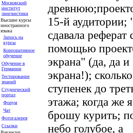
Московский
древнюю;проект
институт
лингвистики
15-й аудитории; 
Высшие курсы
иностранного
языка
сдавала реферат 
Запись на
курсы
помощью проект
Корпоративное
обучение
экрана" (да, да и
Обучение в
Германии
экрана!); сколько
Тестирование
знаний
ступенек до трет
Студенческий
портал
этажа; когда же я
Форум
Чат
брошу курить; п
Фотогалерея
небо голубое, а
Ссылки
Вакансии