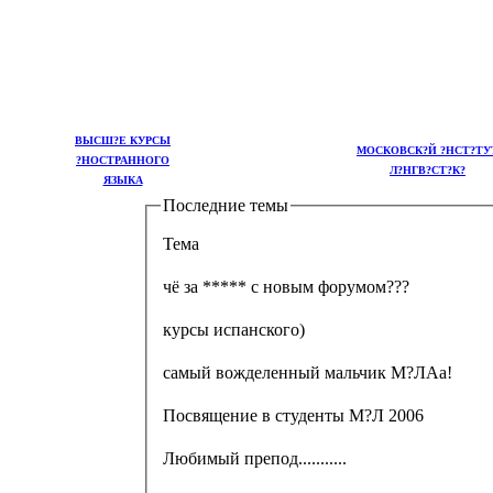
ВЫСШ?Е КУРСЫ
МОСКОВСК?Й ?НСТ?ТУ
?НОСТРАННОГО
Л?НГВ?СТ?К?
ЯЗЫКА
Последние темы
Тема
чё за ***** с новым форумом???
курсы испанского)
самый вожделенный мальчик М?ЛАа!
Посвящение в студенты М?Л 2006
Любимый препод...........