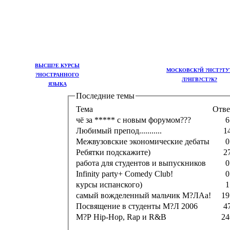
ВЫСШ?Е КУРСЫ
МОСКОВСК?Й ?НСТ?ТУ
?НОСТРАННОГО
Л?НГВ?СТ?К?
ЯЗЫКА
Последние темы
Тема
Отве
чё за ***** с новым форумом???
6
Любимый препод...........
1
Межвузовские экономические дебаты
0
Ребятки подскажите)
2
работа для студентов и выпускников
0
Infinity party+ Comedy Club!
0
курсы испанского)
1
самый вожделенный мальчик М?ЛАа!
19
Посвящение в студенты М?Л 2006
4
М?Р Hip-Hop, Rap и R&B
24