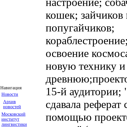
настроение; соба
кошек; зайчиков 
попугайчиков;
кораблестроение
освоение космос
новую технику и
древнюю;проект
Навигация
15-й аудитории; 
Новости
сдавала реферат 
Архив
новостей
помощью проект
Московский
институт
лингвистики