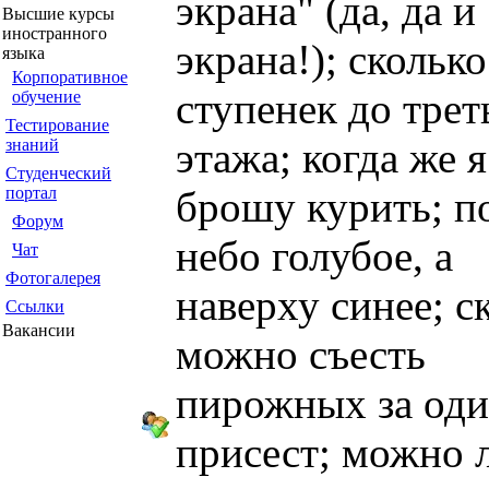
экрана" (да, да и
Высшие курсы
иностранного
экрана!); сколько
языка
Корпоративное
ступенек до трет
обучение
Тестирование
этажа; когда же я
знаний
Студенческий
портал
брошу курить; п
Форум
небо голубое, а
Чат
Фотогалерея
наверху синее; с
Ссылки
Вакансии
можно съесть
пирожных за од
присест; можно 