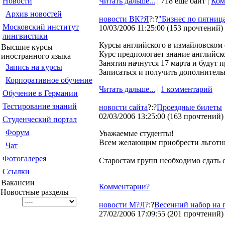
Новости
Читать дальше...
| 718 еще байт |
Ком
Архив новостей
новости ВК?Я
?:?
"Бизнес по пятниц
Московский институт
10/03/2006 11:25:00
(
153 прочтений
)
лингвистики
Курсы английского в измайловском 
Высшие курсы
Курс предпологает знание английск
иностранного языка
Занятия начнутся 17 марта и будут 
Запись на курсы
Записаться и получить дополнител
Корпоративное обучение
Читать дальше...
|
1 комментарий
Обучение в Германии
Тестирование знаний
новости сайта
?:?
Проездные билеты
02/03/2006 13:25:00
(
163 прочтений
)
Студенческий портал
Форум
Уважаемые студенты!
Всем желающим приобрести льготные
Чат
Фотогалерея
Старостам групп необходимо сдать 
Ссылки
Вакансии
Комментарии?
Новостные разделы
новости М?Л
?:?
Весенний набор на 
27/02/2006 17:09:55
(
201 прочтений
)