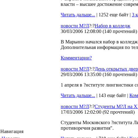
власти – высшее достижение совре
Читать дальше...
| 1252 еще байт |
3 
новости М?Л
?:?
Набор в колледж
30/03/2006 12:08:00
(
140 прочтений
)
В Марьино начался набор в колледж 
Дополнительная информация по тел.:
Комментарии?
новости М?Л
?:?
День открытых двер
29/03/2006 13:35:00
(
160 прочтений
)
1 апреля в ?нституте лингвистики с
Читать дальше...
| 143 еще байт |
Ком
новости М?Л
?:?
Студенты М?Л на ХI
17/03/2006 12:02:00
(
92 прочтений
)
Студенты Московского ?нститута Ли
противоречия развития".
Навигация