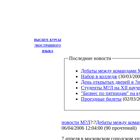
ВЫСШ?Е КУРСЫ
?НОСТРАННОГО
ЯЗЫКА
Последние новости
Дебаты между командами Мо
Набор в колледж
(30/03/200
День открытых дверей в ?
Студенты М?Л на ХII науч
"Бизнес по пятницам" на к
Проездные билеты
(02/03/2
новости М?Л
?:?
Дебаты между кома
06/04/2006 12:04:00
(
90 прочтений
)
7 апреля в московском городском у