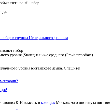
объявляет новый набор
года.
 набор в группы Центрального филиала
являет набор
ного уровня (Starter) и ниже среднего (Pre-intermediate) .
начального уровня
китайского
языка. Спешите!
ментарии?
едж!
ивающих 9-10 классы, в
колледж
Московского института лингви