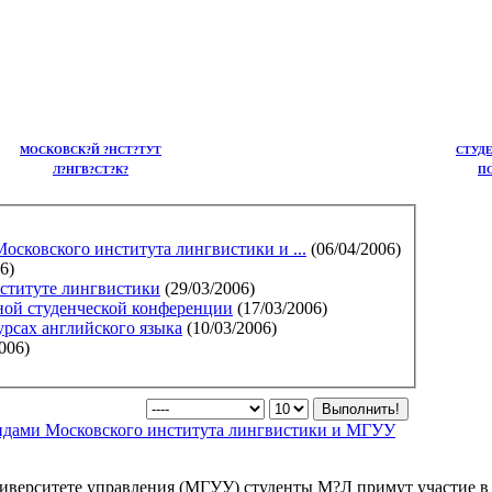
МОСКОВСК?Й ?НСТ?ТУТ
СТУД
Л?НГВ?СТ?К?
П
сковского института лингвистики и ...
(06/04/2006)
6)
нституте лингвистики
(29/03/2006)
ной студенческой конференции
(17/03/2006)
урсах английского языка
(10/03/2006)
006)
ндами Московского института лингвистики и МГУУ
ниверситете управления (МГУУ) студенты М?Л примут участие в