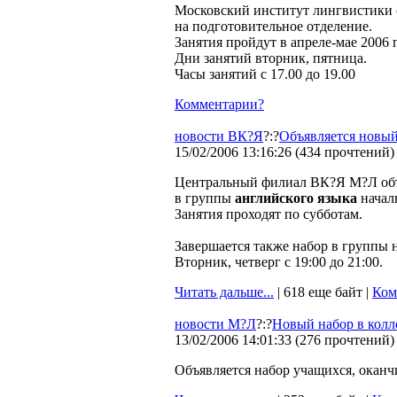
Московский институт лингвистики 
на подготовительное отделение.
Занятия пройдут в апреле-мае 2006 
Дни занятий вторник, пятница.
Часы занятий с 17.00 до 19.00
Комментарии?
новости ВК?Я
?:?
Объявляется новый
15/02/2006 13:16:26
(
434 прочтений
)
Центральный филиал ВК?Я М?Л объ
в группы
английского языка
началь
Занятия проходят по субботам.
Завершается также набор в группы 
Вторник, четверг с 19:00 до 21:00.
Читать дальше...
| 618 еще байт |
Ком
новости М?Л
?:?
Новый набор в колл
13/02/2006 14:01:33
(
276 прочтений
)
Объявляется набор учащихся, оканч