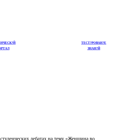
ЕНЧЕСК?Й
ТЕСТ?РОВАН?Е
ОРТАЛ
ЗНАН?Й
 студенческих дебатах на тему «Женщина во