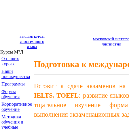
ВЫСШ?Е КУРСЫ
МОСКОВСК?Й ?НСТ?ТУ
?НОСТРАННОГО
Л?НГВ?СТ?К?
ЯЗЫКА
Курсы М?Л
О наших
Подготовка к междунар
курсах
Наши
преимущества
Программы
Готовит к сдаче экзаменов на
Формы
IELTS, TOEFL
:
развитие языко
обучения
тщательное изучение форма
Корпоративное
обучение
выполнения экзаменационных за
Методика
обучения и
учебные