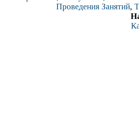
Проведения Занятий
,
Т
Н
Ка