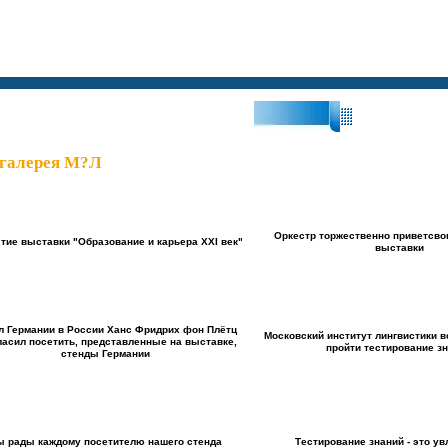
?Поиск:?
галерея М?Л
Оркестр торжественно приветсво
тие выставки "Образование и карьера XXI век"
выставки
л Германии в России Ханс Фридрих фон Плётц
Московский институт лингвистики в
ласил посетить, представленные на выставке,
пройти тестирование з
стенды Германии
 рады каждому посетителю нашего стенда
Тестирование знаний - это у