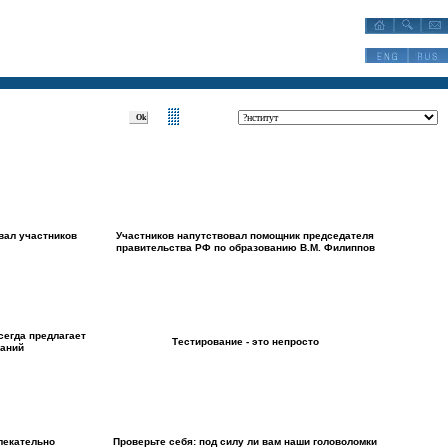
?Разделы:?
вал участников
Участников напутствовал помощник председателя
правительства РФ по образованию В.М. Филиппов
сегда предлагает
Тестирование - это непросто
наний
влекательно
Проверьте себя: под силу ли вам наши головоломки