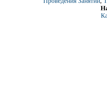
Проведения Занятий
,
Т
Н
Ка