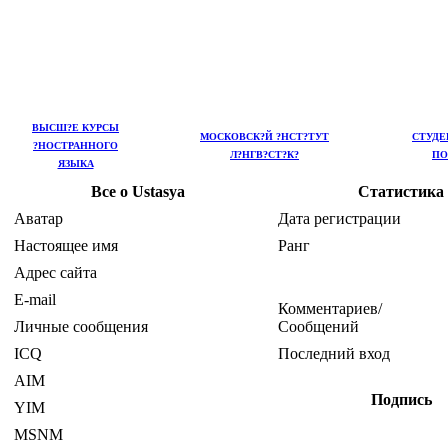
ВЫСШ?Е КУРСЫ
МОСКОВСК?Й ?НСТ?ТУТ
СТУДЕ
?НОСТРАННОГО
Л?НГВ?СТ?К?
ПО
ЯЗЫКА
Все о Ustasya
Статистика
Аватар
Дата регистрации
Настоящее имя
Ранг
Адрес сайта
E-mail
Комментариев/
Личные сообщения
Сообщений
ICQ
Последний вход
AIM
Подпись
YIM
MSNM