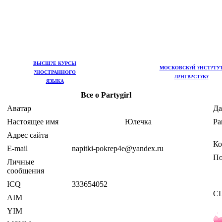
ВЫСШ?Е КУРСЫ
МОСКОВСК?Й ?НСТ?ТУ
?НОСТРАННОГО
Л?НГВ?СТ?К?
ЯЗЫКА
Все о Partygirl
Аватар
Да
Настоящее имя
Юлечка
Ра
Адрес сайта
Ко
E-mail
napitki-pokrep4e@yandex.ru
По
Личные
сообщения
ICQ
333654052
CL
AIM
YIM