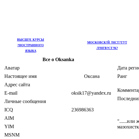
ВЫСШ?Е КУРСЫ
МОСКОВСК?Й ?НСТ?ТУТ
?НОСТРАННОГО
Л?НГВ?СТ?К?
ЯЗЫКА
Все о Oksanka
Аватар
Дата реги
Настоящее имя
Оксана
Ранг
Адрес сайта
Коммента
E-mail
oksik17@yandex.ru
Последни
Личные сообщения
ICQ
236986363
AIM
"......или
YIM
мазохистка
MSNM