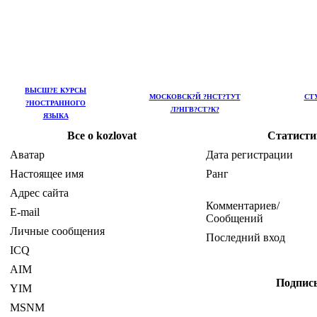
ВЫСШ?Е КУРСЫ
МОСКОВСК?Й ?НСТ?ТУТ
СТ
?НОСТРАННОГО
Л?НГВ?СТ?К?
ЯЗЫКА
Все о kozlovat
Статисти
Аватар
Дата регистрации
Настоящее имя
Ранг
Адрес сайта
Комментариев/
E-mail
Сообщений
Личные сообщения
Последний вход
ICQ
AIM
Подпис
YIM
MSNM