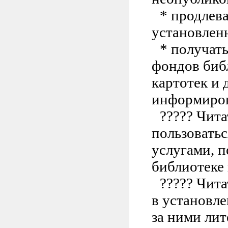
* продлева
установлен
* получат
фондов библ
картотек и
информиров
?????
Чита
пользовать
услугами, п
библиотеке
?????
Чита
в установл
за ними лит