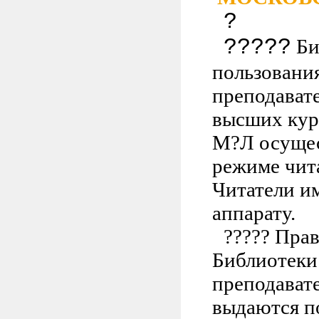
?
?????
Би
пользовани
преподават
высших кур
М?Л осущес
режиме чита
Читатели и
аппарату.
?????
Прав
Библиотеки
преподават
выдаются по