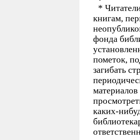
* Читател
книгам, пе
неопублико
фонда библи
установленн
пометок, по
загибать ст
периодичес
материалов
просмотрет
каких-нибу
библиотека
ответственн