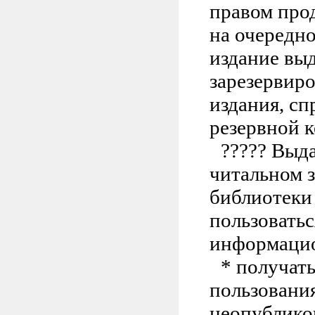
правом про
на очередн
издание вы
зарезервиро
издания, сп
резервной 
?????
Выда
читальном з
библиотеки
пользовать
информацио
* получат
пользования
неопублико