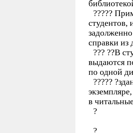
библиотеко
?????
Прим
студентов,
задолженно
справки из 
???
??
В ст
выдаются п
по одной д
?????
?зда
экземпляре
в читальные
?
?