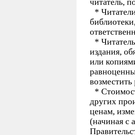
читатель, п
* Читател
библиотеки
ответственн
* Читател
издания, об
или копиям
равноценны
возместить
* Стоимос
других про
ценам, изм
(начиная с 
Правительс