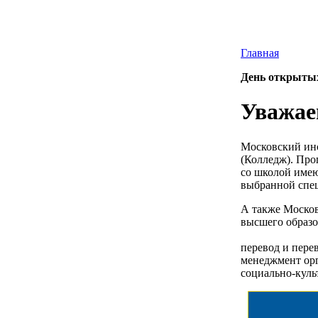
Главная
День открытых 
Уважае
Московский инс
(Колледж). Пр
со школой имею
выбранной спец
А также Москов
высшего образо
перевод и пере
менеджмент ор
социально-куль