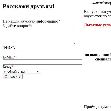
- «менеджер м
Расскажи друзьям!
Выпускники уче
обучаются по с
Не нашли нужную информацию?
Льготные усло
Задайте вопрос
*
:
ФИО
*
:
по окончании 
E-Mail
*
:
специал
Кому
*
:
Приём документ