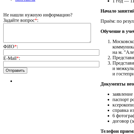
1 год — 11
Начало занятий
Не нашли нужную информацию?
Задайте вопрос
*
:
Приём: по резул
Обучение в уч
Московско
ФИО
*
:
коммуника
на м. "Але
Представи
E-Mail
*
:
Представи
и межкуль
и гостепр
Документы нео
заявление
паспорт р
ксерокопи
справка и
6 фотогра
договор (
Телефон приемн