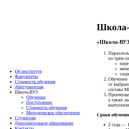
Школа
«Школа-ВУЗ»
Параллель
по трём с
пере
мене
Об институте
соци
Факультеты
Обучение 
Стоимость обучения
от выбран
Абитуриентам
состава М
Школа-ВУЗ
Преимущес
Обучение
а также л
Поступление
выпускник
Стоимость обучения
Методическое обеcпечение
Сроки обучени
Студентам
Дополнительное образование
2 года — 1
Контакты