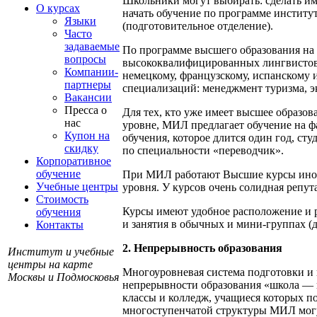
Школьники могут выбирать: сделать им
О курсах
начать обучение по программе институ
Языки
(подготовительное отделение).
Часто
задаваемые
По программе высшего образования на
вопросы
высококвалифицированных лингвистов-
Компании-
немецкому, французскому, испанскому и
партнеры
специализаций: менеджмент туризма, э
Вакансии
Пресса о
Для тех, кто уже имеет высшее образо
нас
уровне, МИЛ предлагает обучение на 
Купон на
обучения, которое длится один год, с
скидку
по специальности «переводчик».
Корпоративное
обучение
При МИЛ работают Высшие курсы иност
Учебные центры
уровня. У курсов очень солидная репу
Стоимость
Курсы имеют удобное расположение и 
обучения
и занятия в обычных и мини-группах (до
Контакты
2. Непрерывность образования
Институт и учебные
центры на карте
Многоуровневая система подготовки и 
Москвы и Подмосковья
непрерывности образования «школа — в
классы и колледж, учащиеся которых п
многоступенчатой структуры МИЛ могу