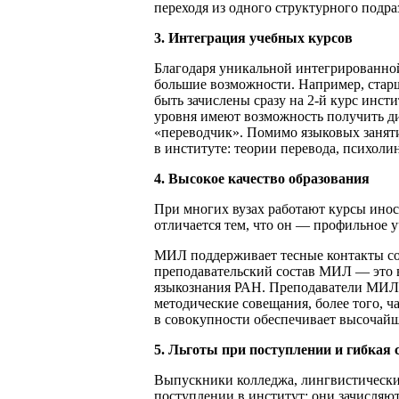
переходя из одного структурного подра
3. Интеграция учебных курсов
Благодаря уникальной интегрированно
большие возможности. Например, стар
быть зачислены сразу на 2-й курс инс
уровня имеют возможность получить д
«переводчик». Помимо языковых заняти
в институте: теории перевода, психоли
4. Высокое качество образования
При многих вузах работают курсы ино
отличается тем, что он — профильное у
МИЛ поддерживает тесные контакты со
преподавательский состав МИЛ — это 
языкознания РАН. Преподаватели МИЛ 
методические совещания, более того, ча
в совокупности обеспечивает высочайш
5. Льготы при поступлении и гибкая 
Выпускники колледжа, лингвистически
поступлении в институт: они зачисляют