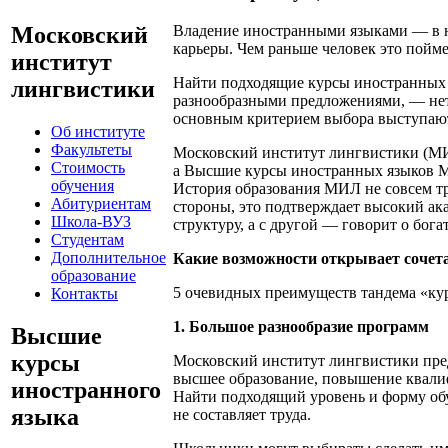
Московский
Владение иностранными языками — в н
карьеры. Чем раньше человек это пойме
институт
Найти подходящие курсы иностранных 
лингвистики
разнообразными предложениями, — нет
основным критерием выбора выступаю
Об институте
Факультеты
Московский институт лингвистики (МИ
Стоимость
а Высшие курсы иностранных языков 
обучения
История образования МИЛ не совсем тр
Абитуриентам
стороны, это подтверждает высокий ак
Школа-ВУЗ
структуру, а с другой — говорит о бог
Студентам
Дополнительное
Какие возможности открывает сочет
образование
5 очевидных преимуществ тандема «кур
Контакты
1. Большое разнообразие программ
Высшие
курсы
Московский институт лингвистики пред
высшее образование, повышение квалиф
иностранного
Найти подходящий уровень и форму об
языка
не составляет труда.