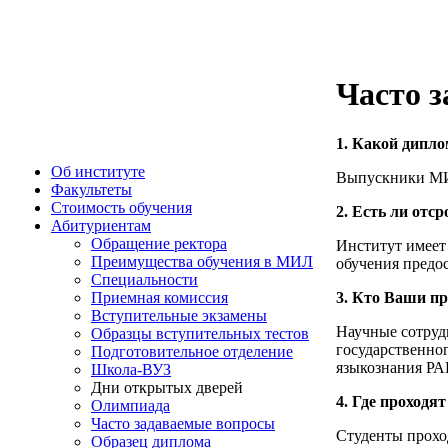
Часто 
1. Какой дипл
Об институте
Выпускники М
Факультеты
Стоимость обучения
2. Есть ли отс
Абитуриентам
Обращение ректора
Институт имеет
Преимущества обучения в МИЛ
обучения предос
Специальности
3. Кто Ваши п
Приемная комиссия
Вступительные экзамены
Научные сотруд
Образцы вступительных тестов
государственно
Подготовительное отделение
языкознания РА
Школа-ВУЗ
Дни открытых дверей
4. Где проходя
Олимпиада
Часто задаваемые вопросы
Студенты прохо
Образец диплома