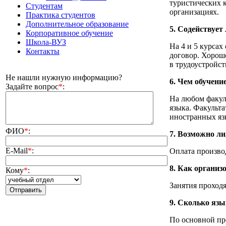
туристических 
Студентам
организациях.
Практика студентов
Дополнительное образование
5. Содействует
Корпоративное обучение
Школа-ВУЗ
На 4 и 5 курсах
Контакты
договор. Хорош
в трудоустройст
Не нашли нужную информацию?
6. Чем обучени
Задайте вопрос
*
:
На любом факул
языка. Факульта
иностранных яз
ФИО
*
:
7. Возможно ли,
E-Mail
*
:
Оплата производ
8. Как организ
Кому
*
:
Занятия проходя
9. Сколько язы
По основной пр