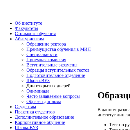
Об институте
Факультеты
Стоимость обучения
Абитуриентам
Обращение ректора
Преимущества обучения в МИЛ
Специальности
Приемная комиссия
Вступительные экзамены
Образцы вступительных тестов
Подготовительное отделение
Школа-ВУЗ
Дни открытых дверей
Олимпиада
Образц
Часто задаваемые вопросы
Образец диплома
Студентам
В данном разде
Практика студентов
институт лингви
Дополнительное образование
Корпоративное обучение
Тест по ру
Школа-ВУЗ
Тест по а