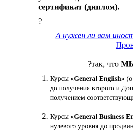
сертификат (диплом).
?
А нужен ли вам инос
Пров
?так, что
МЫ
Курсы
«General English»
(о
до получения второго и До
получением соответствую
Курсы
«General Business En
нулевого уровня до продви