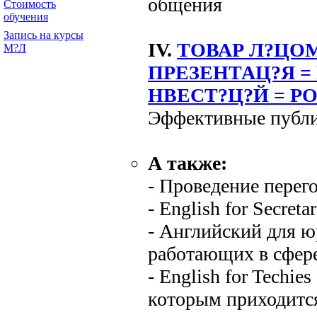
общения
Стоимость
обучения
Запись на курсы
IV.
ТОВАР Л?ЦО
М?Л
ПРЕЗЕНТАЦ?Я =
НВЕСТ?Ц?Й = Р
Эффективные публич
А также:
- Проведение перего
- English for Secretar
- Английский для ю
работающих в сфере
- English for Techie
которым приходится