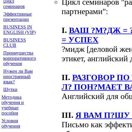
Цикл семинаров "р
Цикл
семинаров
партнерами":
Эффективные
презентации
BUSINESS IN
I.
ВАШ ?М?ДЖ =
ENGLISH (VIP)
= УСПЕХ
BUSINESS
CLUB
?мидж [деловой жен
Преимущества
этикет, английский
корпоративного
обучения
Нужен ли Вам
II.
РАЗГОВОР ПО
иностранный
язык?
Л? ПОН?МАЕТ В
Шутки
Английский для об
Методика
обучения и
учебные
пособия
III.
Я ВАМ П?ШУ .
Условия
Письмо как эффект
обучения