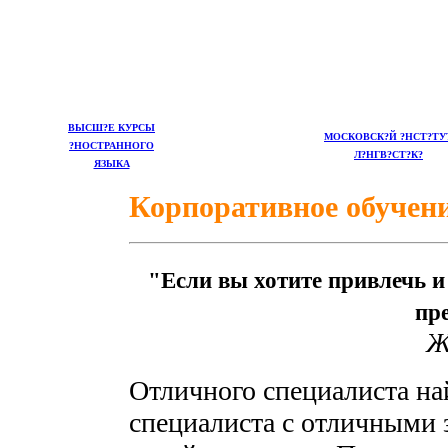
ВЫСШ?Е КУРСЫ
МОСКОВСК?Й ?НСТ?ТУ
?НОСТРАННОГО
Л?НГВ?СТ?К?
ЯЗЫКА
Корпоративное обучен
"Если вы хотите привлечь 
пр
Ж
Отличного специалиста най
специалиста с отличными 