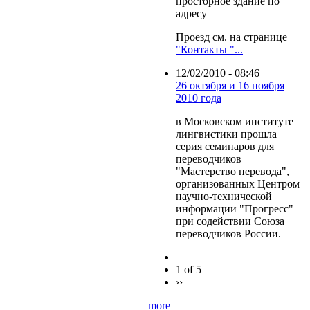
просторное здание по
адресу
Проезд см. на странице
"Контакты "...
12/02/2010 - 08:46
26 октября и 16 ноября
2010 года
в Московском институте
лингвистики прошла
серия семинаров для
переводчиков
"Мастерство перевода",
организованных Центром
научно-технической
информации "Прогресс"
при содействии Союза
переводчиков России.
1 of 5
››
more