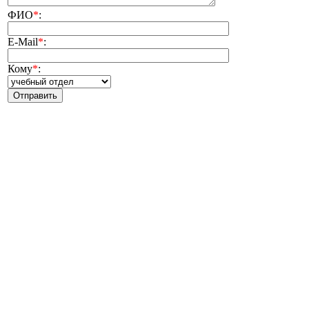
ФИО
*
:
E-Mail
*
:
Кому
*
: