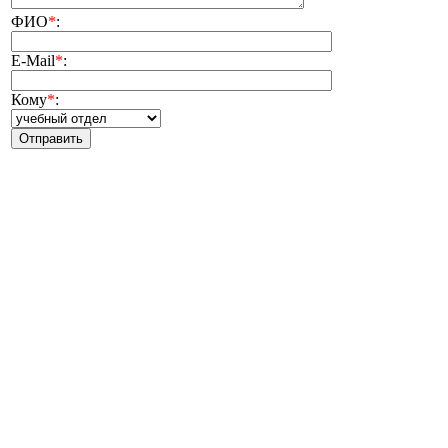
ФИО
*
:
E-Mail
*
:
Кому
*
: