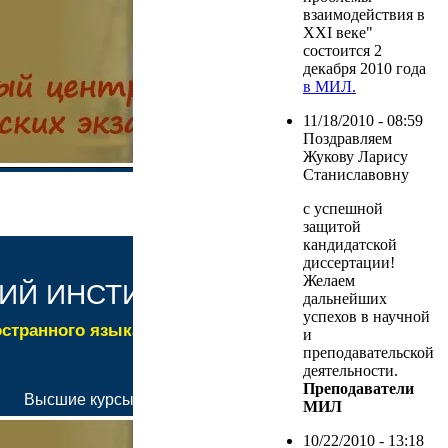
взаимодействия в
XXI веке"
состоится 2
декабря 2010 года
в МИЛ.
11/18/2010 - 08:59
Поздравляем
Жукову Ларису
Станиславовну
с успешной
защитой
кандидатской
диссертации!
Желаем
дальнейших
успехов в научной
и
преподавательской
деятельности.
Преподаватели
МИЛ
10/22/2010 - 13:18