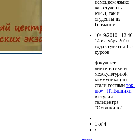
немецком языке
как студенты
МИЛ, так и
студенты из
Германии.
10/19/2010 - 12:46
14 октября 2010
года студенты 1-5
курсов
факультета
лингвистики и
межкультурной
коммуникации
стали гостями
ток-
шоу "НТВшники"
в студии
телецентра
"Останкино".
1 of 4
››