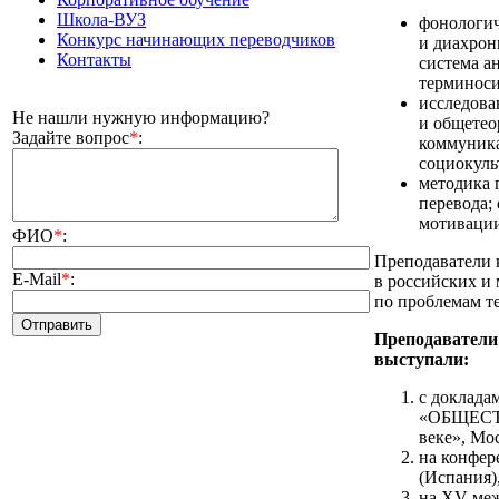
Школа-ВУЗ
фонологич
Конкурс начинающих переводчиков
и диахрон
Контакты
система а
терминоси
исследова
Не нашли нужную информацию?
и общетео
Задайте вопрос
*
:
коммуника
социокульт
методика 
перевода;
мотивации
ФИО
*
:
Преподаватели 
E-Mail
*
:
в российских и
по проблемам т
Преподаватели
выступали:
с доклада
«ОБЩЕСТВ
веке», Мос
на конфере
(Испания),
на XV меж