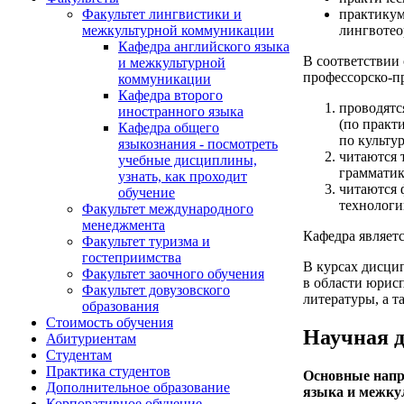
практикум
Факультет лингвистики и
лингвотео
межкультурной коммуникации
Кафедра английского языка
В соответствии
и межкультурной
профессорско-пр
коммуникации
Кафедра второго
проводятс
иностранного языка
(по практ
Кафедра общего
по культу
языкознания - посмотреть
читаются 
учебные дисциплины,
грамматик
узнать, как проходит
читаются 
обучение
технологи
Факультет международного
менеджмента
Кафедра являет
Факультет туризма и
гостеприимства
В курсах дисци
Факультет заочного обучения
в области юрис
Факультет довузовского
литературы, а т
образования
Стоимость обучения
Научная д
Абитуриентам
Студентам
Практика студентов
Основные напр
Дополнительное образование
языка и межку
Корпоративное обучение