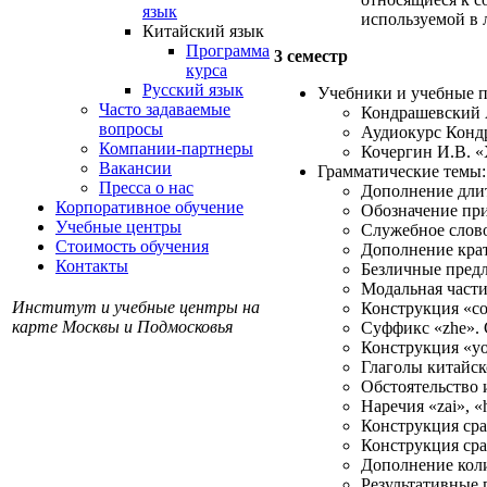
язык
используемой в 
Китайский язык
Программа
3 семестр
курса
Русский язык
Учебники и учебные п
Часто задаваемые
Кондрашевский А
вопросы
Аудиокурс Конд
Компании-партнеры
Кочергин И.В. «
Вакансии
Грамматические темы:
Пресса о нас
Дополнение дли
Корпоративное обучение
Обозначение приб
Учебные центры
Служебное слово
Стоимость обучения
Дополнение крат
Контакты
Безличные пред
Модальная части
Институт и учебные центры на
Конструкция «c
карте Москвы и Подмосковья
Суффикс «zhe». 
Конструкция «yo
Глаголы китайск
Обстоятельство 
Наречия «zai», «h
Конструкция сра
Конструкция сра
Дополнение коли
Результативные 