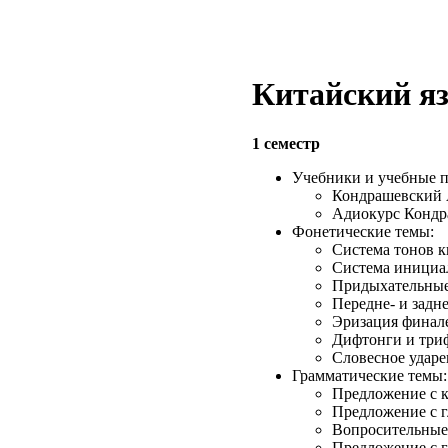
Китайский я
1 семестр
Учебники и учебные п
Кондрашевский А
Адиокурс Кондр
Фонетические темы:
Система тонов к
Система инициал
Придыхательные
Передне- и задн
Эризация финал
Дифтонги и три
Словесное ударе
Грамматические темы:
Предложение с 
Предложение с г
Вопросительные
Предложение с 