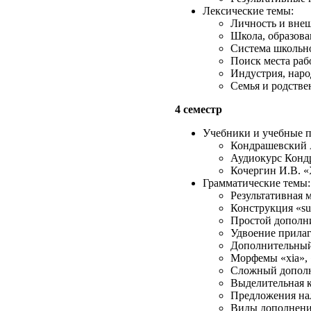
Лексические темы:
Личность и внеш
Школа, образова
Система школьно
Поиск места раб
Индустрия, наро
Семья и родстве
4 семестр
Учебники и учебные п
Кондрашевский А
Аудиокурс Конд
Кочергин И.В. «
Грамматические темы:
Результативная 
Конструкция «sui
Простой дополн
Удвоение прилаг
Дополнительный 
Морфемы «xia», 
Сложный дополн
Выделительная к
Предложения нал
Виды дополнени