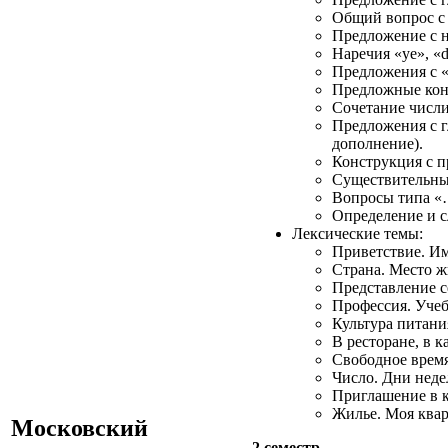
Общий вопрос с 
Предложение с н
Наречия «ye», «d
Предложения с «
Предложные кон
Сочетание числи
Предложения с 
дополнение).
Конструкция с п
Существительные
Вопросы типа «…
Определение и с
Лексические темы:
Приветствие. Им
Страна. Место жи
Представление с
Профессия. Учеба
Культура питани
В ресторане, в к
Свободное время
Число. Дни неде
Приглашение в к
Жилье. Моя квар
Московский
2 семестр