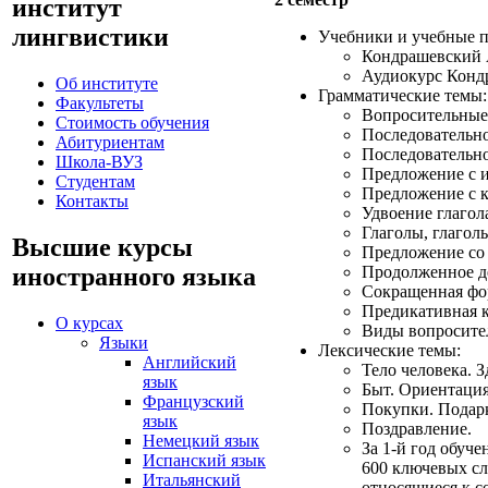
институт
лингвистики
Учебники и учебные п
Кондрашевский А
Аудиокурс Конд
Об институте
Грамматические темы:
Факультеты
Вопросительные 
Стоимость обучения
Последовательн
Абитуриентам
Последовательно
Школа-ВУЗ
Предложение с 
Студентам
Предложение с 
Контакты
Удвоение глагол
Глаголы, глагол
Высшие курсы
Предложение со 
иностранного языка
Продолженное д
Сокращенная фор
Предикативная к
О курсах
Виды вопросите
Языки
Лексические темы:
Английский
Тело человека. З
язык
Быт. Ориентация
Французский
Покупки. Подар
язык
Поздравление.
Немецкий язык
За 1-й год обуч
Испанский язык
600 ключевых сл
Итальянский
относящиеся к с