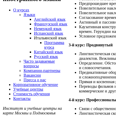
Предпрошедшее врем
Повелительное накл
О курсах
Повелительное накл
Языки
Согласование време
Английский язык
Активный и пассивн
Французский язык
Каузативная констр
Немецкий язык
времен. Герундии н
Испанский язык
Условное предложен
Итальянский язык
Программа
3-й курс: Продвинутый
курса
Китайский язык
Лингвистическая ск
Русский язык
диалектов. Вежливы
Часто задаваемые
Определение. Обсто
вопросы
и словосочетания.
Компании-партнеры
Предикативные обор
Вакансии
и сложноподчиненны
Пресса о нас
Прямая и косвенная 
Корпоративное обучение
Переводы фильмов и
Учебные центры
коммерческие и друг
Стоимость обучения
Контакты
4-й курс: Профессионал
Институт и учебные центры на
Связи с общественн
карте Москвы и Подмосковья
Лингвистическая ск