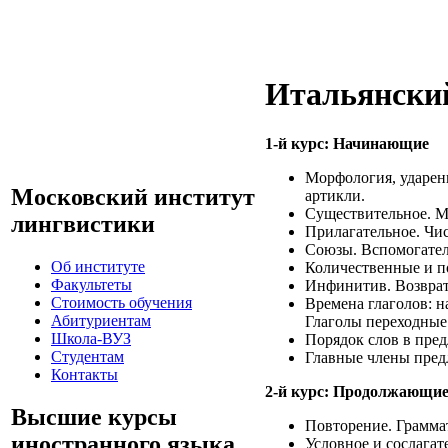
Итальянски
1-й курс: Начинающие
Морфология, ударен
Московский институт
артикли.
Существительное. М
лингвистики
Прилагательное. Чис
Союзы. Вспомогател
Об институте
Количественные и п
Факультеты
Инфинитив. Возврат
Стоимость обучения
Времена глаголов: н
Абитуриентам
Глаголы переходные
Школа-ВУЗ
Порядок слов в пре
Студентам
Главные члены предл
Контакты
2-й курс: Продолжающи
Высшие курсы
Повторение. Граммат
иностранного языка
Условное и сослагат