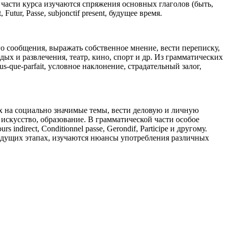
 части курса изучаются спряжения основных глаголов (быть,
tur, Passe, subjonctif present, будущее время.
 сообщения, выражать собственное мнение, вести переписку,
ых и развлечения, театр, кино, спорт и др. Из грамматических
 Plus-que-parfait, условное наклонение, страдательный залог,
х на социально значимые темы, вести деловую и личную
 искусство, образование. В грамматической части особое
direct, Conditionnel passe, Gerondif, Participe и другому.
ыдущих этапах, изучаются нюансы употребления различных