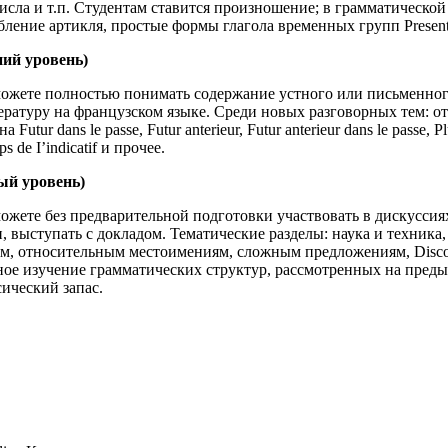
числа и т.п. Студентам ставится произношение; в грамматической
бление артикля, простые формы глагола временных групп Present, Fu
ний уровень)
ожете полностью понимать содержание устного или письменного
ратуру на французском языке. Среди новых разговорных тем: отд
Futur dans le passe, Futur anterieur, Futur anterieur dans le passe,
 de I’indicatif и прочее.
ый уровень)
ожете без предварительной подготовки участвовать в дискуссия
 выступать с докладом. Тематические разделы: наука и техника,
, относительным местоимениям, сложным предложениям, Discours in
ное изучение грамматических структур, рассмотренных на пред
сический запас.