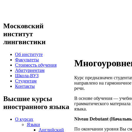
Московский
институт
лингвистики
Об институте
Факультеты
Многоуровне
Стоимость обучения
Абитуриентам
Школа-ВУЗ
Курс предназначен студент
Студентам
направлено на гармоничное 
Контакты
речи.
Высшие курсы
В основе обучения — учебное
грамматического материала 
иностранного языка
языка.
Niveau Debutant (Начальн
О курсах
Языки
По окончании уровня Вы смо
Английский