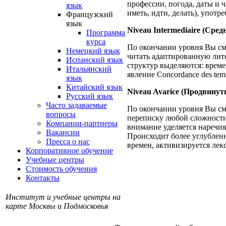
профессии, погода, даты и 
язык
иметь, идти, делать), употре
Французский
язык
Niveau Intermediaire (Сред
Программа
курса
По окончании уровня Вы см
Немецкий язык
читать адаптированную лите
Испанский язык
структур выделяются: времена 
Итальянский
явление Concordance des temps
язык
Китайский язык
Niveau Avarice (Продвинут
Русский язык
Часто задаваемые
По окончании уровня Вы см
вопросы
переписку любой сложности,
Компании-партнеры
внимание уделяется наречиям
Вакансии
Происходит более углублен
Пресса о нас
времен, активизируется лек
Корпоративное обучение
Учебные центры
Стоимость обучения
Контакты
Институт и учебные центры на
карте Москвы и Подмосковья