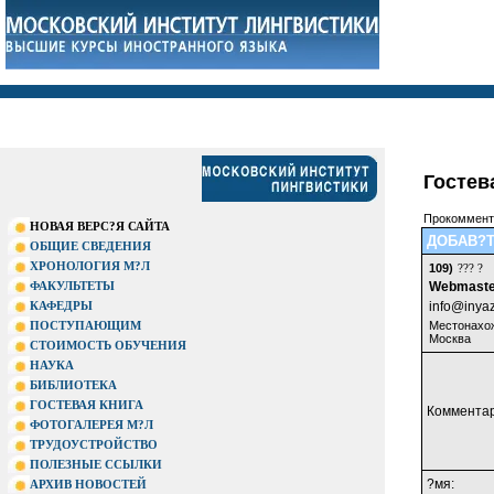
Гостев
Прокомменти
НОВАЯ ВЕРС?Я САЙТА
ДОБАВ?Т
ОБЩИЕ СВЕДЕНИЯ
ХРОНОЛОГИЯ М?Л
109)
???
?
ФАКУЛЬТЕТЫ
Webmaste
КАФЕДРЫ
info@inyaz
ПОСТУПАЮЩИМ
Местонахо
Москва
СТОИМОСТЬ ОБУЧЕНИЯ
НАУКА
БИБЛИОТЕКА
ГОСТЕВАЯ КНИГА
Комментар
ФОТОГАЛЕРЕЯ М?Л
ТРУДОУСТРОЙСТВО
ПОЛЕЗНЫЕ ССЫЛКИ
?мя:
АРХИВ НОВОСТЕЙ