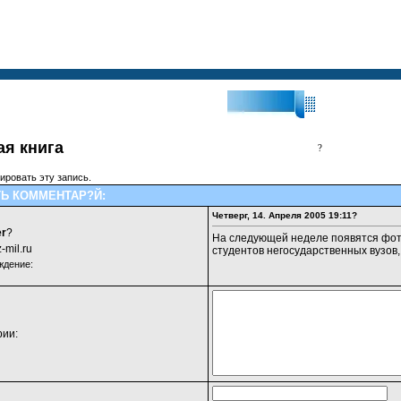
?Поиск:?
ая книга
?
ровать эту запись.
Ь КОММЕНТАР?Й:
Четверг, 14. Апреля 2005 19:11?
r
?
На следующей неделе появятся фот
-mil.ru
студентов негосударственных вузов
ждение:
ии: