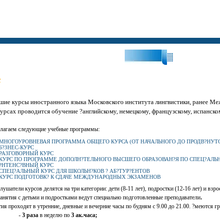
?Поиск:?
с
ие курсы иностранного языка Московского института лингвистики, ранее Ме
урсах проводится обучение ?английскому, немецкому, французскому, испанско
лагаем следующие учебные программы:
МНОГОУРОВНЕВАЯ ПРОГРАММА ОБЩЕГО КУРСА (ОТ НАЧАЛЬНОГО ДО ПРОДВ?НУТ
Б?ЗНЕС-КУРС
РАЗГОВОРНЫЙ КУРС
КУРС ПО ПРОГРАММЕ ДОПОЛН?ТЕЛЬНОГО ВЫСШЕГО ОБРАЗОВАН?Я ПО СПЕЦ?АЛЬН
?НТЕНС?ВНЫЙ КУРС
СПЕЦ?АЛЬНЫЙ КУРС ДЛЯ ШКОЛЬН?КОВ ? АБ?ТУР?ЕНТОВ
КУРС ПОДГОТОВК? К СДАЧЕ МЕЖДУНАРОДНЫХ ЭКЗАМЕНОВ
слушатели курсов делятся на три категории: дети (8-11 лет), подростки (12-16 лет) и вз
.
Занятия с детьми и подростками ведут специально подготовленные преподаватели
тия проходят в утренние, дневные и вечерние часы по будням с 9.00 до 21.00. ?меются
-
3 раза
в неделю по
3 ак.часа;