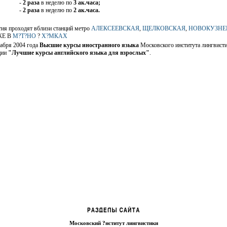
-
2 раза
в неделю по
3 ак.часа;
-
2 раза
в неделю по
2 ак.часа.
тия проходят вблизи станций метро
АЛЕКСЕЕВСКАЯ
,
ЩЕЛКОВСКАЯ
,
НОВОКУЗНЕЦ
ЖЕ В
М?Т?НО
?
Х?МКАХ
кабря 2004 года
Высшие курсы иностранного языка
Московского института лингвисти
ции
"Лучшие курсы английского языка для взрослых"
.
Московский ?нститут лингвистики