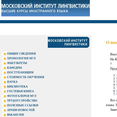
О на
ОБЩИЕ СВЕДЕНИЯ
Высш
ХРОНОЛОГИЯ М?Л
На К
ФАКУЛЬТЕТЫ
?
КАФЕДРЫ
Пред
ПОСТУПАЮЩИМ
СТОИМОСТЬ ОБУЧЕНИЯ
НАУКА
БИБЛИОТЕКА
ГОСТЕВАЯ КНИГА
ФОТОГАЛЕРЕЯ М?Л
Все 
ТРУДОУСТРОЙСТВО
языка. 
ПОЛЕЗНЫЕ ССЫЛКИ
Заня
АРХИВ НОВОСТЕЙ
ВАКАНСИИ