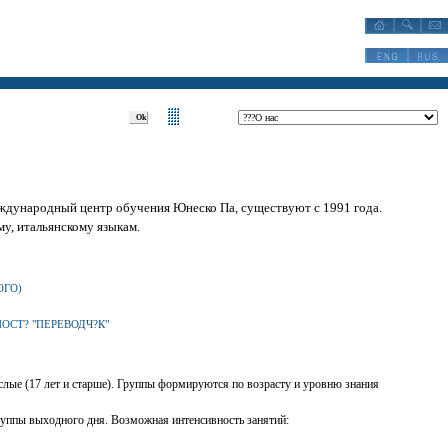
?Разделы:?
ждународный центр обучения Юнеско Па, существуют с 1991 года.
му, итальянскому языкам.
ОГО)
ОСТ? "ПЕРЕВОДЧ?К"
рослые (17 лет и старше). Группы формируются по возрасту и уровню знания
 группы выходного дня. Возможная интенсивность занятий
: