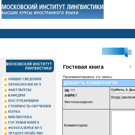
?П
Гостевая книга
?
Прокомментировать эту запись.
ОБЩИЕ СВЕДЕНИЯ
ДОБАВ?ТЬ КОММЕНТАР?Й:
ХРОНОЛОГИЯ М?Л
ФАКУЛЬТЕТЫ
Суббота, 4. Де
38)
???
КАФЕДРЫ
АФРА
?
Когда увеличитс
ПОСТУПАЮЩИМ
Местонахождение:
-
СТОИМОСТЬ ОБУЧЕНИЯ
НАУКА
БИБЛИОТЕКА
ГОСТЕВАЯ КНИГА
Комментарии:
ФОТОГАЛЕРЕЯ М?Л
ТРУДОУСТРОЙСТВО