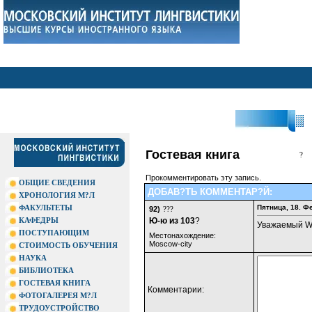
?П
Гостевая книга
?
Прокомментировать эту запись.
ОБЩИЕ СВЕДЕНИЯ
ДОБАВ?ТЬ КОММЕНТАР?Й:
ХРОНОЛОГИЯ М?Л
ФАКУЛЬТЕТЫ
Пятница, 18. Ф
92)
???
КАФЕДРЫ
Ю-ю из 103
?
Уважаемый We
ПОСТУПАЮЩИМ
Местонахождение:
Moscow-city
СТОИМОСТЬ ОБУЧЕНИЯ
НАУКА
БИБЛИОТЕКА
ГОСТЕВАЯ КНИГА
Комментарии:
ФОТОГАЛЕРЕЯ М?Л
ТРУДОУСТРОЙСТВО