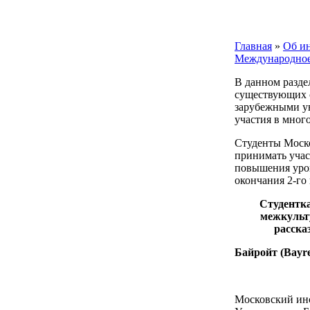
Главная
»
Об и
Международное
В данном разде
существующих с
зарубежными ун
участия в мног
Студенты Моско
принимать учас
повышения уров
окончания 2-го 
Студентка
межкульт
расска
Байройт (
Bayr
Московский инс