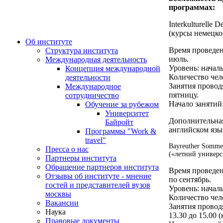
программах:
Interkulturelle D
(курсы немецко
Об институте
Время проведен
Структура института
июль.
Международная деятельность
Уровень: начал
Концепция международной
Количество чело
деятельности
Занятия проводя
Международное
пятницу.
сотрудничество
Начало занятий
Обучение за рубежом
Университет
Дополнительная
Байройт
английском язы
Программы "Work &
travel"
Bayreuther Sommeru
Пресса о нас
(«летний универс
Партнеры института
Обращение партнеров института
Время проведени
Отзывы об институте - мнение
по сентябрь.
гостей и представителей вузов
Уровень: начал
москвы
Количество чело
Вакансии
Занятия проводя
Наука
13.30 до 15.00
Правовые документы