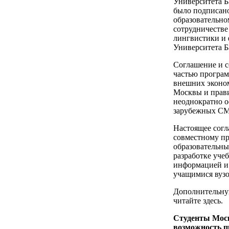
Университета Б
было подписано
образовательно
сотрудничеств
лингвистики и 
Университета Б
Соглашение и с
частью програм
внешних эконо
Москвы и прави
неоднократно о
зарубежных С
Настоящее согл
совместному пр
образовательны
разработке уче
информацией и 
учащимися вузо
Дополнительну
читайте здесь.
Студенты Моск
возможность п