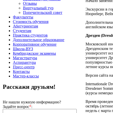
Начало занятий
Отзывы
Виртуальный тур
Экскурсии в го
Попечительский совет
Нюрнберг, Вей
Факультеты
Стоимость обучения
Дополнительная
Абитуриентам
английском язы
Студентам
Практика студентов
Дрезден (Dresd
Дополнительное образование
Московский инс
Корпоративное обучение
Дрезденским те
Школа-ВУЗ
университет ис
Кембриджские экзамены
университет Др
Магистратура
популярностью 
Аспирантура
летние курсы н
Пресс-центр
Контакты
Версия сайта н
Мастер-классы
Internationale Dr
Расскажи друзьям!
Dresdener Somm
(курсы немецко
Время проведен
Не нашли нужную информацию?
октябрь (летние
Задайте вопрос
*
:
недель с марта 