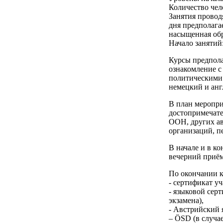
Количество чело
Занятия проводя
дня предполагае
насыщенная обр
Начало занятий
Курсы предпола
ознакомление с
политическими 
немецкий и анг
В план меропр
достопримечате
ООН, других а
организаций, п
В начале и в к
вечерний приём
По окончании к
- сертификат уч
- языковой сер
экзамена),
- Австрийский 
– ÖSD (в случа