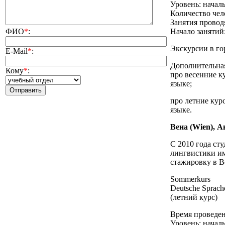
Уровень: начал
Количество чело
Занятия проводя
ФИО
*
:
Начало занятий
Экскурсии в го
E-Mail
*
:
Дополнительна
Кому
*
:
про весенние к
языке;
про летние кур
языке.
Вена (Wien), 
С 2010 года ст
лингвистики и
стажировку в В
Sommerkurs
Deutsche Sprach
(летний курс)
Время проведен
Уровень: начал