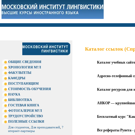
Каталог ссылок (Спр
ОБЩИЕ СВЕДЕНИЯ
Каталог учебных сайт
ХРОНОЛОГИЯ М?Л
ФАКУЛЬТЕТЫ
Адресно-телефонный с
КАФЕДРЫ
ПОСТУПАЮЩИМ
СТОИМОСТЬ ОБУЧЕНИЯ
Каталог ресурсов для
НАУКА
БИБЛИОТЕКА
АНКОР — крупнейшая 
ГОСТЕВАЯ КНИГА
ФОТОГАЛЕРЕЯ М?Л
ТРУДОУСТРОЙСТВО
Бесплатный курс "Как 
ПОЛЕЗНЫЕ ССЫЛКИ
Для студентов
,
Для преподавателей
,
?
Все рефераты Рунета -
нтернет-партнеры