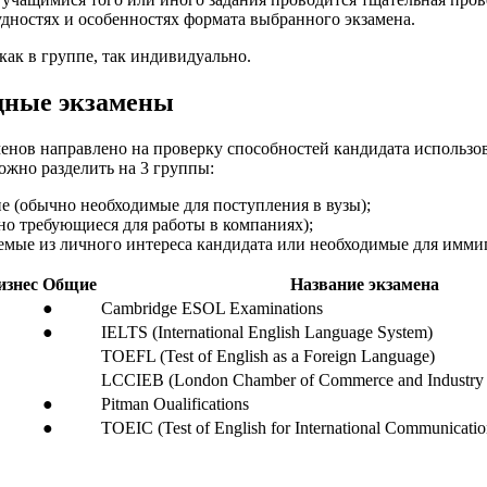
удностях и особенностях формата выбранного экзамена.
как в группе, так индивидуально.
дные экзамены
енов направлено на проверку способностей кандидата использов
ожно разделить на 3 группы:
е (обычно необходимые для поступления в вузы);
но требующиеся для работы в компаниях);
емые из личного интереса кандидата или необходимые для имми
изнес
Общие
Название экзамена
●
Cambridge ESOL Examinations
●
IELTS (International English Language System)
TOEFL (Test of English as a Foreign Language)
LCCIEB (London Chamber of Commerce and Industry 
●
Pitman Oualifications
●
TOEIC (Test of English for International Communicatio