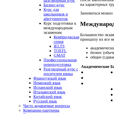
разговорный курс
на характерных тр
Бизнес-курс
Курс для
Заниматься можно 
школьников и
абитуриентов
Междунаро
Курс подготовки к
международным
экзаменам
Большинство экзам
Кембриджская
принципу их все м
серия
IELTS
академически
TOEFL
бизнес (обыч
GMAT
общие (сдава
Профессиональная
переподготовка
Академические
Б
Разговорный курс с
●
●
носителем языка
●
Французский язык
Немецкий язык
●
Испанский язык
●
Итальянский язык
●
Китайский язык
●
Русский язык
Часто задаваемые вопросы
Компании-партнеры