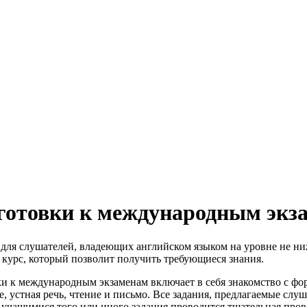
готовки к международным экз
для слушателей, владеющих английском языком на уровне не ниж
курс, который позволит получить требующиеся знания.
ки к международным экзаменам включает в себя знакомство с фо
е, устная речь, чтение и письмо. Все задания, предлагаемые сл
учащимися того или иного задания проводится тщательная пров