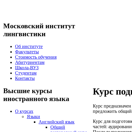
Московский институт
лингвистики
Об институте
Факультеты
Стоимость обучения
Абитуриентам
Школа-ВУЗ
Студентам
Контакты
Курс под
Высшие курсы
иностранного языка
Курс предназначен 
О курсах
предложить общий 
Языки
Курс для подготов
Английский язык
частей: аудировани
Общий
После выполнения 