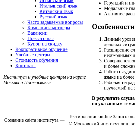
Испанский язык
Герундий и ин
Итальянский язык
Модальные гла
Китайский язык
Активное расш
Русский язык
Часто задаваемые вопросы
Особенности
Компании-партнеры
Вакансии
Пресса о нас
Данный уровен
Купон на скидку
деловых ситуа
Корпоративное обучение
Расширение сл
Учебные центры
необходимых д
Стоимость обучения
Совершенствов
Контакты
и более сложн
Работа с ауди
Институт и учебные центры на карте
языке на более
Москвы и Подмосковья
Рабочая тетра
изучаемый на з
В результате слуш
по указанным темам
Тестирование on-line
Запись on-
Создание сайта института —
© Московский институт лингви