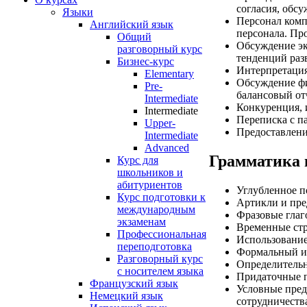
согласия, обс
Языки
Персонал комп
Английский язык
персонала. Пр
Общий
Обсуждение эк
разговорный курс
тенденций раз
Бизнес-курс
Интерпретация
Elementary
Обсуждение фи
Pre-
балансовый от
Intermediate
Конкуренция, 
Intermediate
Переписка с п
Upper-
Предоставлени
Intermediate
Advanced
Грамматика 
Курс для
школьников и
абитуриентов
Углубленное п
Курс подготовки к
Артикли и пре
международным
Фразовые глаг
экзаменам
Временные стр
Профессиональная
Использование
переподготовка
Формальный и
Разговорный курс
Определитель
с носителем языка
Придаточные 
Французский язык
Условные пред
Немецкий язык
сотрудничеств