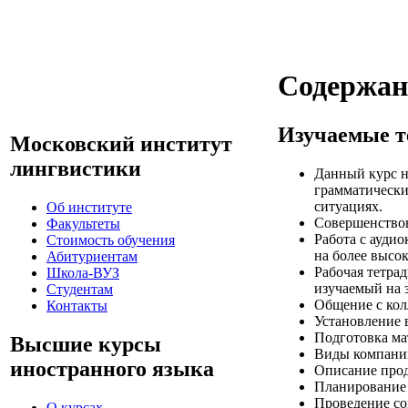
Содержани
Изучаемые 
Московский институт
лингвистики
Данный курс н
грамматически
ситуациях.
Об институте
Совершенствов
Факультеты
Работа с ауди
Стоимость обучения
на более высок
Абитуриентам
Рабочая тетра
Школа-ВУЗ
изучаемый на з
Студентам
Общение с кол
Контакты
Установление 
Подготовка ма
Высшие курсы
Виды компаний
иностранного языка
Описание прод
Планирование 
Проведение со
О курсах