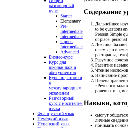
Общий
разговорный
Содержание у
курс
Starter
Elementary
Дальнейшее изуче
Pre-
to be questions an
Intermediate
Present Simple ques
Intermediate
of place; personal
Upper-
Лексика: базовы
Intermediate
о семье, о врем
Advanced
рестораны, теле
Бизнес-курс
Разумное сочета
Курс для
Развитие навыко
школьников и
Чтение несложны
абитуриентов
Написание прост
Курс подготовки
Целенаправленн
к
«Речевого задан
международным
ролевых игр, во
экзаменам
Разговорный
Навыки, кото
курс с носителем
языка
Французский язык
смогут общаться
Немецкий язык
личные сведения
Испанский язык
понимать основн