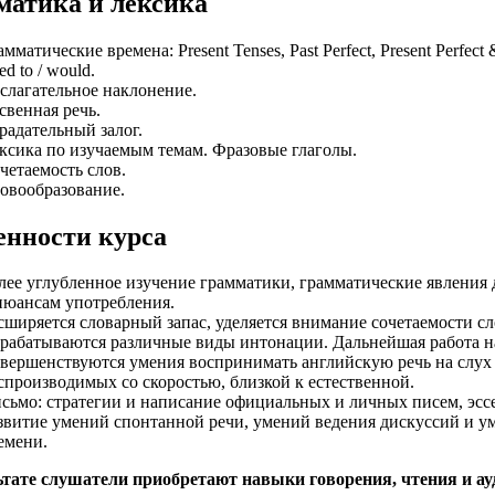
матика и лексика
амматические времена: Present Tenses, Past Perfect, Present Perfect 
ed to / would.
слагательное наклонение.
свенная речь.
радательный залог.
ксика по изучаемым темам. Фразовые глаголы.
четаемость слов.
овообразование.
енности курса
лее углубленное изучение грамматики, грамматические явления 
нюансам употребления.
сширяется словарный запас, уделяется внимание сочетаемости сл
рабатываются различные виды интонации. Дальнейшая работа 
вершенствуются умения воспринимать английскую речь на слух
спроизводимых со скоростью, близкой к естественной.
сьмо: стратегии и написание официальных и личных писем, эссе,
звитие умений спонтанной речи, умений ведения дискуссий и ум
емени.
ьтате слушатели приобретают навыки говорения, чтения и ау