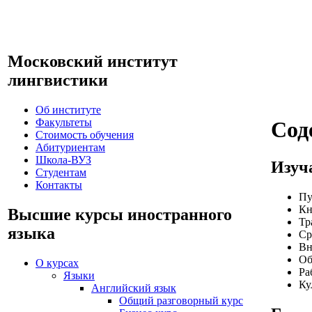
Московский институт
лингвистики
Об институте
Факультеты
Сод
Стоимость обучения
Абитуриентам
Школа-ВУЗ
Изуч
Студентам
Контакты
Пу
Кн
Высшие курсы иностранного
Тр
языка
Ср
Вн
Об
О курсах
Ра
Языки
Ку
Английский язык
Общий разговорный курс