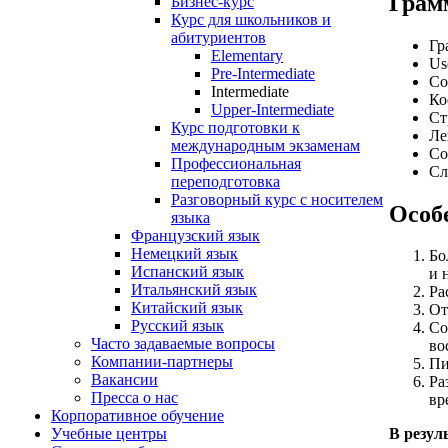
Грам
Бизнес-курс
Курс для школьников и
абитуриентов
Гр
Elementary
Us
Pre-Intermediate
Со
Intermediate
Ко
Upper-Intermediate
Ст
Курс подготовки к
Ле
международным экзаменам
Со
Профессиональная
Сл
переподготовка
Разговорный курс с носителем
Особ
языка
Французский язык
Немецкий язык
Бо
Испанский язык
и 
Итальянский язык
Ра
Китайский язык
От
Русский язык
Со
Часто задаваемые вопросы
во
Компании-партнеры
Пи
Вакансии
Ра
Пресса о нас
вр
Корпоративное обучение
Учебные центры
В резул